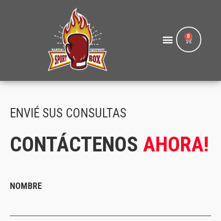
Ir
al
contenido
Menú
Carrito
ENVIÉ SUS CONSULTAS
CONTÁCTENOS
AHORA!
NOMBRE