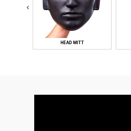
 DUMMY
HEAD MITT