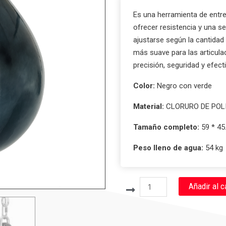
Es una herramienta de entre
ofrecer resistencia y una se
ajustarse según la cantidad
más suave para las articula
precisión, seguridad y efect
Color:
Negro con verde
Material:
CLORURO DE POLI
Tamaño completo:
59 * 45
Peso lleno de agua:
54 kg
AQUA
Añadir al c
BAG
cantidad